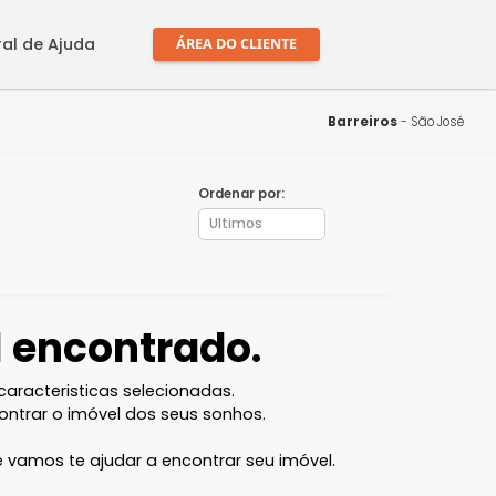
mprar
Central de Ajuda
ÁREA DO CLIENTE
Ba
Ordenar por:
óvel encontrado.
l com as caracteristicas selecionadas.
ocê vai encontrar o imóvel dos seus sonhos.