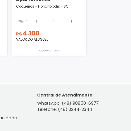
Apartamento
polis - SC
Coqueiros - Florianópolis - SC
2
1
75m²
1
1
1
4.100
R$
VALOR DO ALUGUEL
ILHAR
COMPARTILHAR