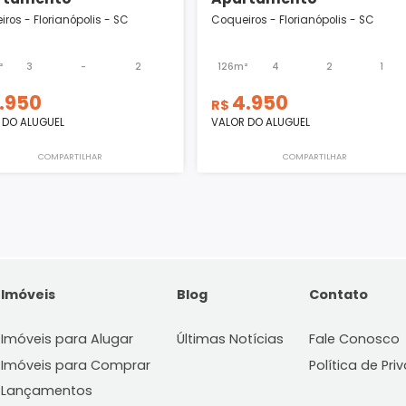
Apartamento
Apartamento
Coqueiros - Florianópolis - SC
Coqueiros - Florianó
124m²
3
-
2
126m²
4
8.950
4.950
R$
R$
VALOR DO ALUGUEL
VALOR DO ALUGUEL
COMPARTILHAR
COMPART