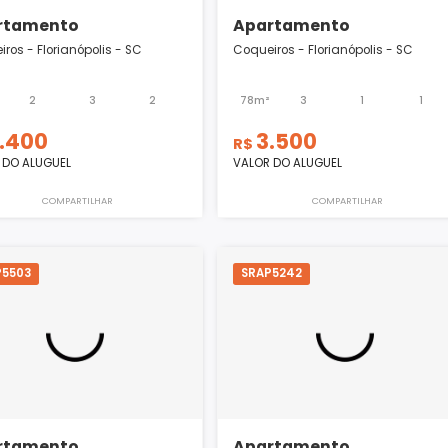
Apartamento
Apartamento
Coqueiros - Florianópolis - SC
Coqueiros - Florianó
110m²
2
3
2
78m²
3
6.400
3.500
R$
R$
VALOR DO ALUGUEL
VALOR DO ALUGUEL
COMPARTILHAR
COMPART
SRAP5503
SRAP5242