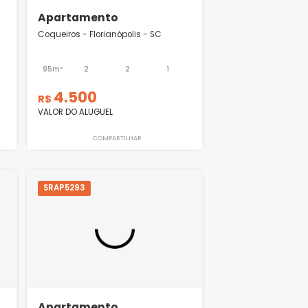
Apartamento
polis - SC
Coqueiros - Florianópolis - SC
1
1
95m²
2
2
1
4.500
R$
VALOR DO ALUGUEL
ILHAR
COMPARTILHAR
SRAP5293