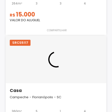
264m²
3
3
4
15.000
R$
VALOR DO ALUGUEL
COMPARTILHAR
SRCS5117
Casa
Campeche - Florianópolis - SC
360m²
5
1
4