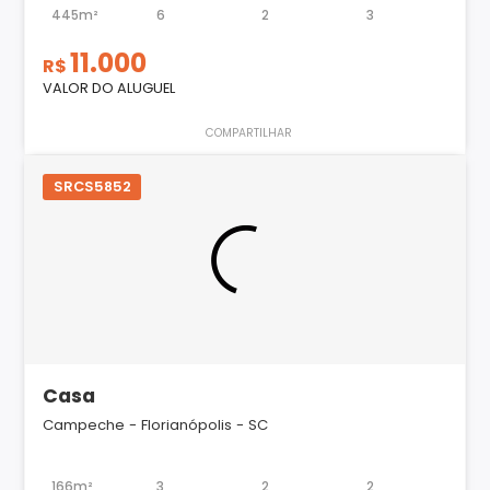
445m²
6
2
3
11.000
R$
VALOR DO ALUGUEL
COMPARTILHAR
SRCS5852
Casa
Campeche - Florianópolis - SC
166m²
3
2
2