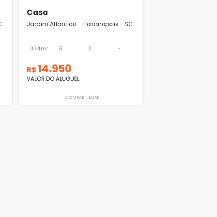
Casa
orianópolis - SC
Jardim Atlântico - Florianópolis - SC
1
4
374m²
5
2
-
14.950
R$
VALOR DO ALUGUEL
ILHAR
COMPARTILHAR