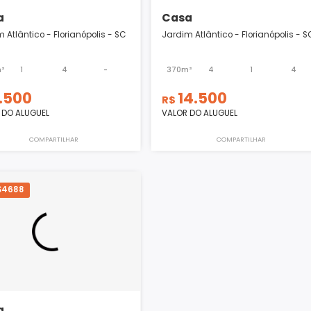
Casa
Casa
Jardim Atlântico - Florianópolis - SC
Jardim Atlântico - Fl
343m²
1
4
-
370m²
4
9.500
14.500
R$
R$
VALOR DO ALUGUEL
VALOR DO ALUGUEL
COMPARTILHAR
COMPART
SRCS4688