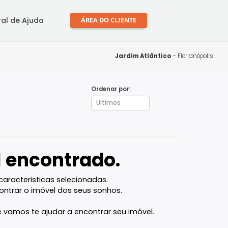
mprar
Central de Ajuda
ÁREA DO CLIENTE
Jardim Atlân
Ordenar por:
lis - SC
óvel encontrado.
l com as caracteristicas selecionadas.
ocê vai encontrar o imóvel dos seus sonhos.