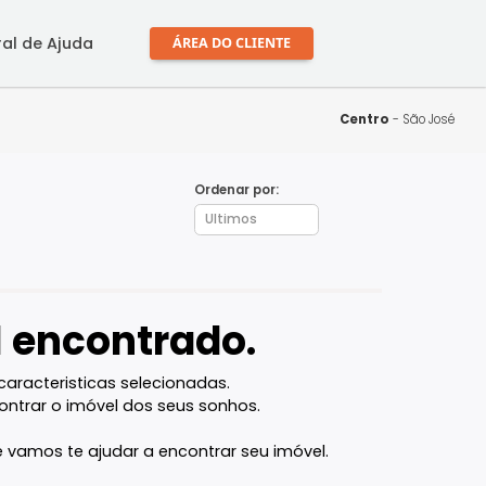
mprar
Central de Ajuda
ÁREA DO CLIENTE
Ordenar por:
óvel encontrado.
l com as caracteristicas selecionadas.
ocê vai encontrar o imóvel dos seus sonhos.