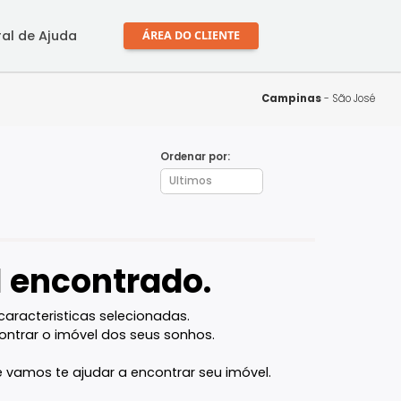
mprar
Central de Ajuda
ÁREA DO CLIENTE
Ca
Ordenar por:
óvel encontrado.
l com as caracteristicas selecionadas.
ocê vai encontrar o imóvel dos seus sonhos.