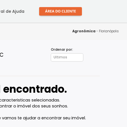
mprar
Central de Ajuda
ÁREA DO CLIENTE
Agronôm
Ordenar por:
ópolis - SC
óvel encontrado.
l com as caracteristicas selecionadas.
ocê vai encontrar o imóvel dos seus sonhos.