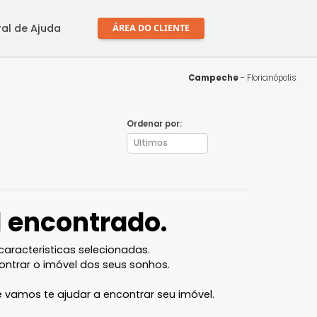
mprar
Central de Ajuda
ÁREA DO CLIENTE
Campe
Ordenar por:
óvel encontrado.
l com as caracteristicas selecionadas.
ocê vai encontrar o imóvel dos seus sonhos.