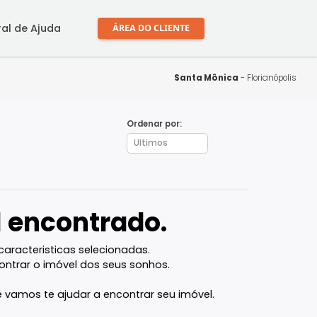
mprar
Central de Ajuda
ÁREA DO CLIENTE
Santa Mô
Ordenar por:
SC
óvel encontrado.
l com as caracteristicas selecionadas.
ocê vai encontrar o imóvel dos seus sonhos.