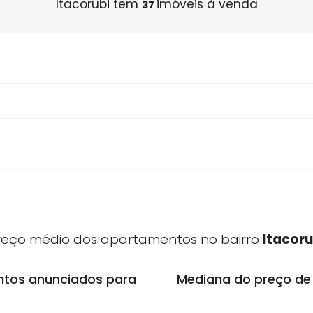
Itacorubi tem
imóveis à ven
37
bi
Preço médio dos apartamentos no bair