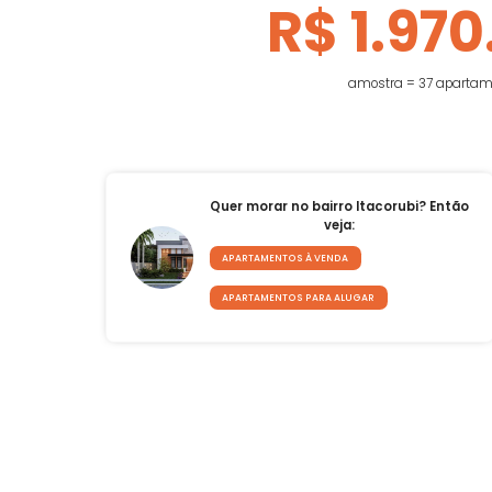
Mediana do preço de apar
ve
R$ 1.9
amostra = 37 
Quer morar no bairro Itacorubi? E
veja:
APARTAMENTOS À VENDA
APARTAMENTOS PARA ALUGAR