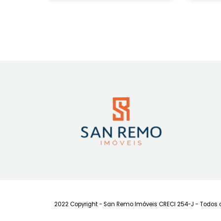
Itacorubi, Florianópolis, SC
I
89m²
3
2
2
R$ 1.750.000
FAVORITOS
COMPARTILHAR