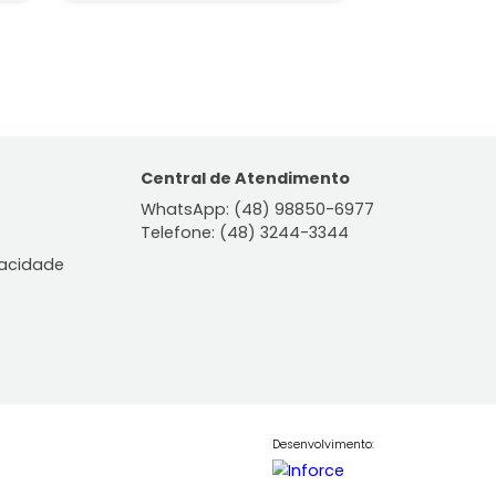
is, SC
Itacorubi, Florianópolis, SC
2
1
89m²
3
2
2
R$ 1.290.000
COMPARTILHAR
FAVORITOS
COMPARTILHAR
ontato
Central de Atendiment
WhatsApp: (48) 98850-6
Telefone: (48) 3244-334
le Conosco