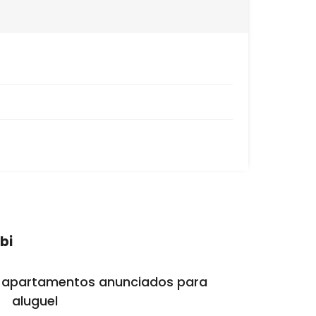
da
ro
Itacorubi