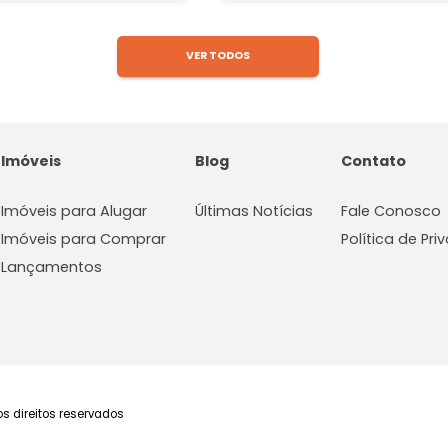
tacorubi, Florianópolis, SC
Itacorubi, Florianópol
84m²
3
2
1
71m²
2
R$ 960.000
R$ 800.000
FAVORITOS
COMPARTILHAR
FAVORITOS
VER TODOS
Imóveis
Blog
C
Imóveis para Alugar
Últimas Notícias
Fa