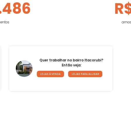
tamentos anunciados para
Mediana do
nda
70.486
apartamentos
ntão
Quer trabalhar no bairro Itacorubi?
Então veja:
LOJAS À VENDA
LOJAS PARA ALUGAR