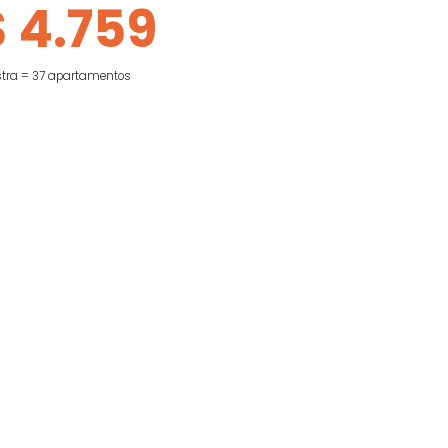
 preço de apartamentos anunciados para
aluguel
R$ 4.759
amostra = 37 apartamentos