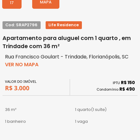
MAPA
17
Cod: SRAP2796
Life Residence
Apartamento para aluguel com 1 quarto , em
Trindade com 36 m²
Rua Francisco Goulart - Trindade, Florianópolis, SC
VER NO MAPA
VALOR DO IMÓVEL
R$ 150
IPTU
R$ 3.000
R$ 490
Condomínio
36 m²
1 quarto
(1 suíte)
1 banheiro
1 vaga