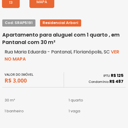
MAPA
13
Cod: SRAP5191
Residencial Arbori
Apartamento para aluguel com 1 quarto , em
Pantanal com 30 m²
Rua Maria Eduarda - Pantanal, Florianópolis, SC
VER
NO MAPA
VALOR DO IMÓVEL
R$ 125
IPTU
R$ 3.000
R$ 487
Condomínio
30 m²
1 quarto
1 banheiro
1 vaga