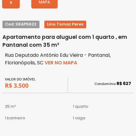
MAPA
9
Cod: SRAP5622
Lino Tomaz Peres
Apartamento para aluguel com 1 quarto , em
Pantanal com 35 m²
Rua Deputado Antônio Edu Vieira - Pantanal,
Florianópolis, SC
VER NO MAPA
VALOR DO IMÓVEL
R$ 627
Condomínio
R$ 3.500
35 m²
1 quarto
1 banheiro
1 vaga