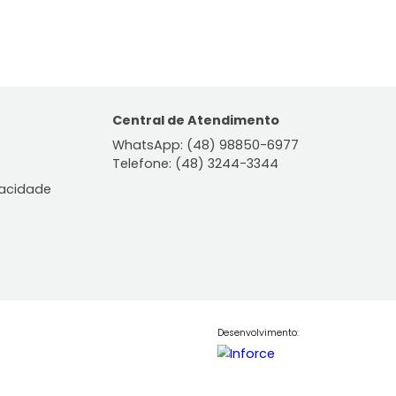
ontato
Central de Atendiment
WhatsApp: (48) 98850-6
Telefone: (48) 3244-334
le Conosco
lítica de Privacidade