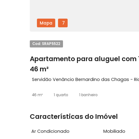
Mapa
7
Cod: SRAP5522
Apartamento para aluguel c
46 m²
Servidão Venâncio Bernardino das Chagas
46 m²
1 quarto
1 banheiro