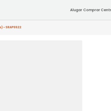
Alugar
Co
quarto(s) - SRAP5522