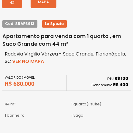
MAPA
42
Cod: SRAP3913
La Spezia
Apartamento para venda com 1 quarto , em
Saco Grande com 44 m²
Rodovia Virgílio Várzea - Saco Grande, Florianópolis,
SC
VER NO MAPA
VALOR DO IMÓVEL
R$ 100
IPTU
R$ 680.000
R$ 400
Condomínio
44 m²
1 quarto
(1 suíte)
1 banheiro
1 vaga