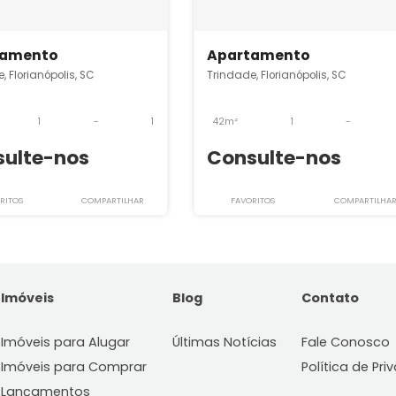
indade
SRAP1410
SRAP1776
Apartamento
Apartamento
rindade, Florianópolis, SC
Trindade, Florianópol
40m²
1
-
1
42m²
1
Consulte-nos
Consulte-