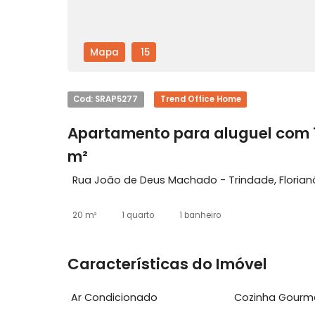
Mapa
15
Cod: SRAP5277
Trend Office Home
Apartamento para aluguel c
m²
Rua João de Deus Machado - Trindade, Fl
20 m²
1 quarto
1 banheiro