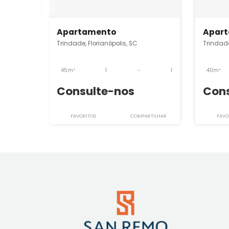
Imóveis semelhantes em
Tr
AP0238_SRI
Apartamento
Trindade, Florianópolis, SC
T
45m²
1
-
1
Consulte-nos