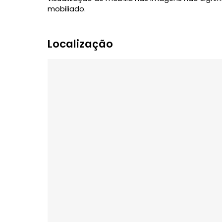
Venha conhecer mais sobre seu novo lar
IMPORTANTE: O locatário ficará responsáve
energia elétrica, água, seguro incêndio 
são de responsabilidade do proprietário
visualização de mobília nas imagens não
mobiliado.
Localização