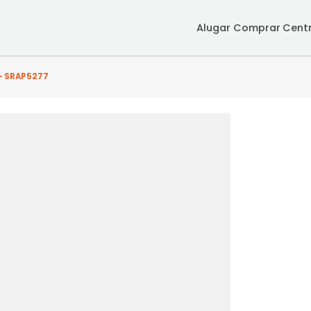
Alugar
Co
arto(s) - SRAP5277