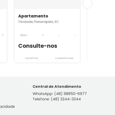
SRAP1832
Apartamento
is, SC
Trindade, Florianópolis, SC
-
1
35m²
1
-
-
nos
Consulte-nos