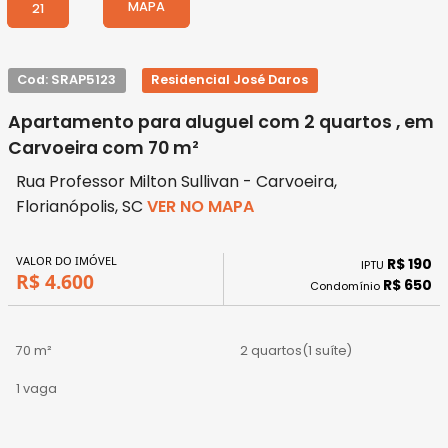
MAPA
21
Cod: SRAP5123
Residencial José Daros
Apartamento para aluguel com 2 quartos , em
Carvoeira com 70 m²
Rua Professor Milton Sullivan - Carvoeira,
Florianópolis, SC
VER NO MAPA
VALOR DO IMÓVEL
R$ 190
IPTU
R$ 4.600
R$ 650
Condomínio
70 m²
2 quartos
(1 suíte)
1 vaga