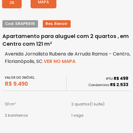
MAPA
26
Cod: SRAP5615
Res. Renoir
Apartamento para aluguel com 2 quartos , em
Centro com 121 m²
Avenida Jornalista Rubens de Arruda Ramos - Centro,
Florianópolis, SC
VER NO MAPA
VALOR DO IMÓVEL
R$ 499
IPTU
R$ 9.490
R$ 2.533
Condomínio
121 m²
2 quartos
(1 suíte)
2 banheiros
1 vaga