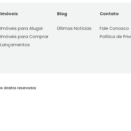
ento
Apartamento
nópolis, SC
Centro, Florianópolis, SC
-
1
86m²
2
-
2
te-nos
Consulte-nos
COMPARTILHAR
FAVORITOS
COMPARTILHAR
Imóveis
Blog
C
Imóveis para Alugar
Últimas Notícias
Fa
Imóveis para Comprar
Po