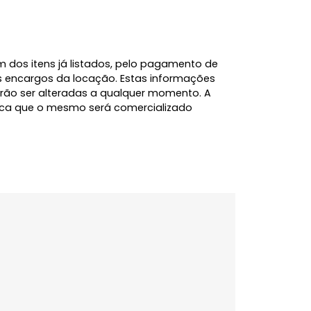
rea de serviço, além de uma vaga de garagem
 e conveniência.
io oferece elevadores, playground, salão de festas
nforto em uma ótima localização. Venha conhecer
l, além dos itens já listados, pelo pagamento de
e demais encargos da locação. Estas informações
 e poderão ser alteradas a qualquer momento. A
 significa que o mesmo será comercializado