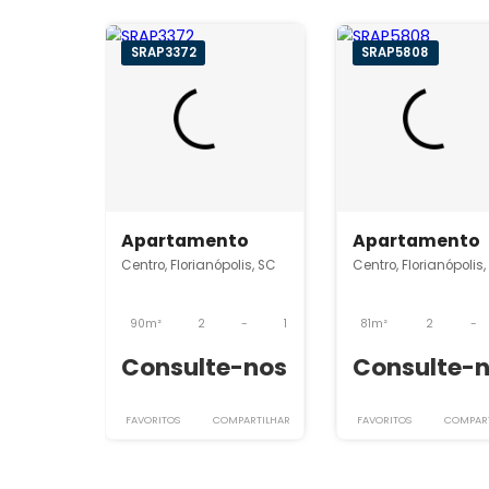
Imóveis semelhantes em
Ce
SRAP3372
SRAP5808