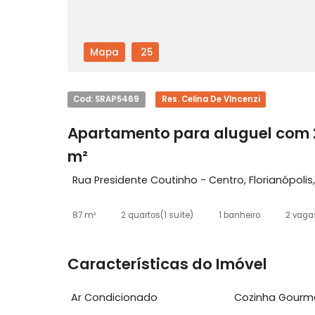
Mapa
25
Cod: SRAP5469
Res. Celina De VIncenzi
Apartamento para aluguel c
m²
Rua Presidente Coutinho - Centro, Florian
87 m²
2 quartos
(1 suíte)
1 banheiro