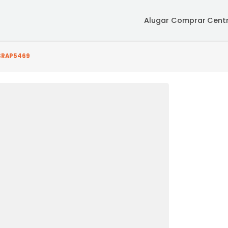
Alugar
Co
to(s) - SRAP5469