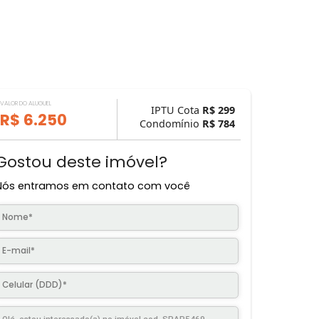
VALOR DO ALUGUEL
IPTU Cota
R$ 
R$ 6.250
Condomínio
R$ 
Gostou deste imóvel?
Nós entramos em contato com você