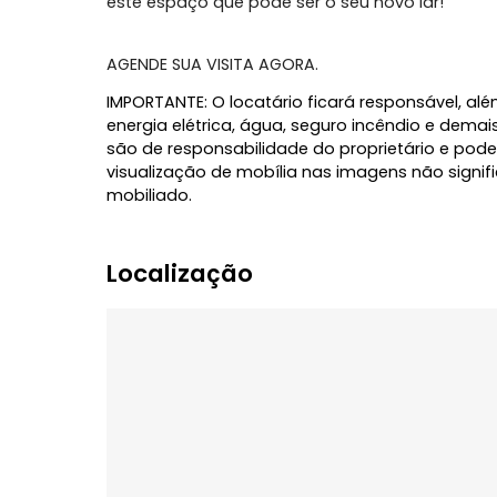
Conte com uma cozinha com armários, á
dupla e hobbybox, garantindo praticidade
Com excelente infraestrutura, o condomín
e gás central. Ideal para quem busca co
este espaço que pode ser o seu novo lar!
AGENDE SUA VISITA AGORA.
IMPORTANTE: O locatário ficará responsáve
energia elétrica, água, seguro incêndio 
são de responsabilidade do proprietário
visualização de mobília nas imagens não
mobiliado.
Localização