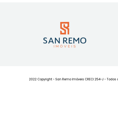
Apartamento
Apartam
Centro, Florianópolis, SC
Centro, Floria
90m²
2
-
1
81m²
2
Consulte-nos
Consul
FAVORITOS
COMPARTILHAR
FAVORITOS