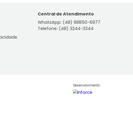
ontato
Central de Atendiment
WhatsApp: (48) 98850-6
Telefone: (48) 3244-334
le Conosco
lítica de Privacidade