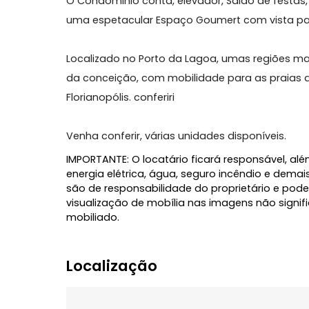
O apartamento conta com Living, com 2 do
churrasqueira, 1 vaga de garagem cobert
O Condominio conta, elevador, Salão de f
uma espetacular Espaço Goumert com vi
Localizado no Porto da Lagoa, umas regiõ
da conceição, com mobilidade para as pra
Florianopólis. conferiri
Venha conferir, várias unidades disponívei
IMPORTANTE: O locatário ficará responsáve
energia elétrica, água, seguro incêndio 