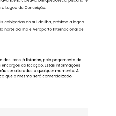
rmitórios, 1 suíte, 1 banheiro social, sacada com
a.
estas, lavanderia coletiva, brinquedoteca, piscuna e
sta para Lagoa da Conceição.
es mais cobiçadas do sul da ilha, próximo a lagoa
ias do norte da ilha e Aeroporto Internacional de
s.
l, além dos itens já listados, pelo pagamento de
e demais encargos da locação. Estas informações