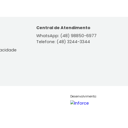
ontato
Central de Atendiment
WhatsApp: (48) 98850-6
Telefone: (48) 3244-334
le Conosco
lítica de Privacidade