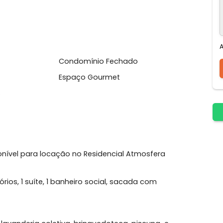
ueira na Varanda
Lavanderia Coletiva
oteca
Condomínio Fechado
tness
Espaço Gourmet
Festas
, disponível para locação no Residencial Atmosfera