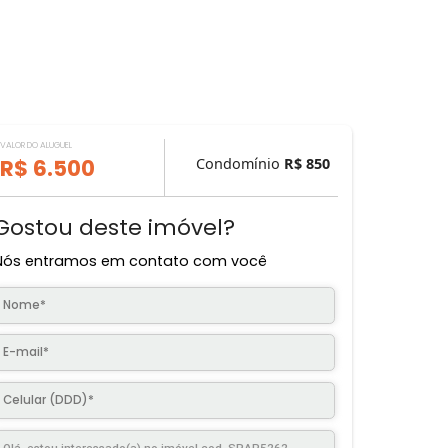
VALOR DO ALUGUEL
R$ 6.500
Condomínio
R$ 
Gostou deste imóvel?
Nós entramos em contato com você