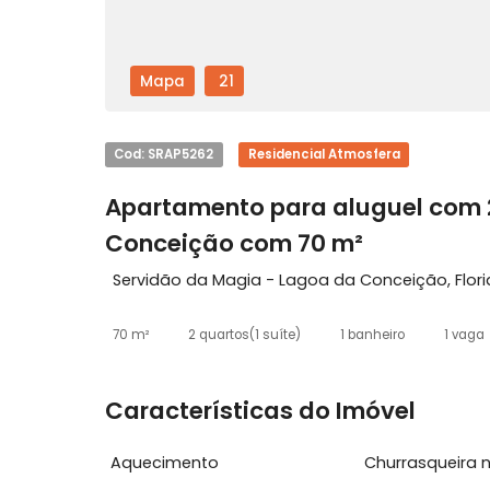
Mapa
21
Cod: SRAP5262
Residencial Atmosfera
Apartamento para aluguel c
Conceição com 70 m²
Servidão da Magia - Lagoa da Conceição,
70 m²
2 quartos
(1 suíte)
1 banheiro