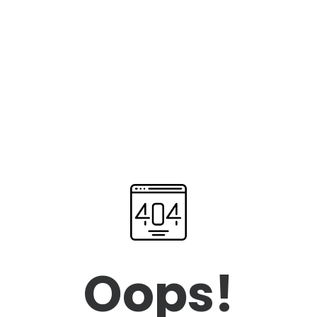
Oops!