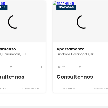
indade
SRAP4468
SRAP4546