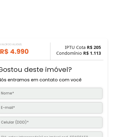
VALOR DO ALUGUEL
IPTU Cota
R$ 
R$ 4.990
Condomínio
R$ 1.
Gostou deste imóvel?
Nós entramos em contato com você