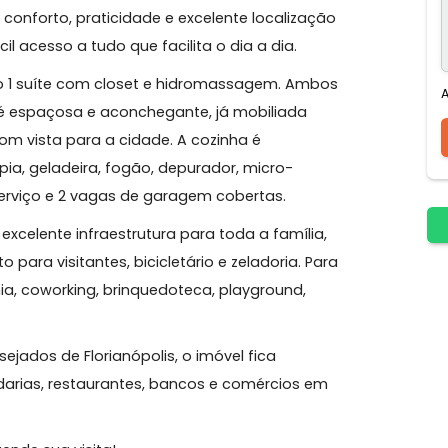
raestrutura completa na Trindade!
oferece conforto, praticidade e excelente localização
 fácil acesso a tudo que facilita o dia a dia.
 sendo 1 suíte com closet e hidromassagem. Ambos
 sala é espaçosa e aconchegante, já mobiliada
ada com vista para a cidade. A cozinha é
os, pia, geladeira, fogão, depurador, micro-
ea de serviço e 2 vagas de garagem cobertas.
uma excelente infraestrutura para toda a família,
mento para visitantes, bicicletário e zeladoria. Para
cademia, coworking, brinquedoteca, playground,