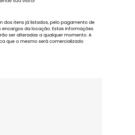
rdes.
is desejados de Florianópolis, o imóvel fica
s, padarias, restaurantes, bancos e comércios em
 e agende sua visita!
l, além dos itens já listados, pelo pagamento de
e demais encargos da locação. Estas informações
 e poderão ser alteradas a qualquer momento. A
 significa que o mesmo será comercializado