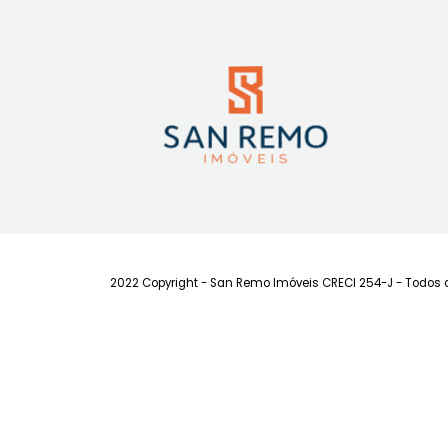
Apartamento
Trindade, Florianópolis, SC
T
72m²
2
-
1
Consulte-nos
FAVORITOS
COMPARTILHAR