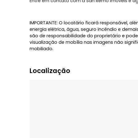
salão de festas, churrasqueira e áreas ve
Localizado na Trindade, um dos bairros ma
próximo à UFSC, supermercados, farmácia
geral.
Entre em contato com a San Remo Imóveis
IMPORTANTE: O locatário ficará responsáve
energia elétrica, água, seguro incêndio 
são de responsabilidade do proprietário
visualização de mobília nas imagens não
mobiliado.
Localização