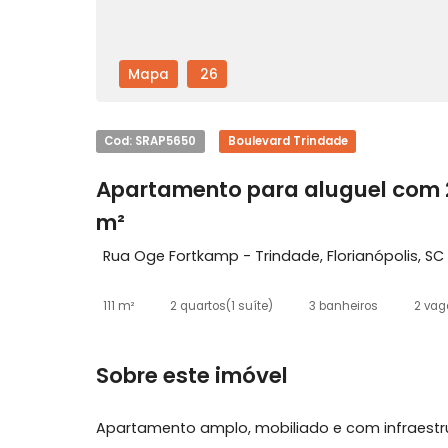
Mapa
26
Cod: SRAP5650
Boulevard Trindade
Apartamento para aluguel c
m²
Rua Oge Fortkamp - Trindade, Florianópol
111 m²
2 quartos
(1 suíte)
3 banheiros