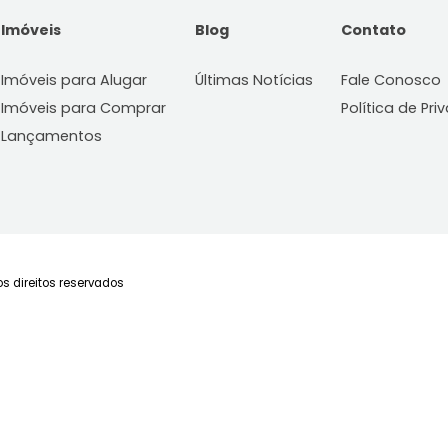
Apartamento
Apartamento
rindade, Florianópolis, SC
Trindade, Florianópol
78m²
2
-
1
63m²
2
Consulte-nos
Consulte-
FAVORITOS
COMPARTILHAR
FAVORITOS
Imóveis
Blog
C
Imóveis para Alugar
Últimas Notícias
Fa
Imóveis para Comprar
Po