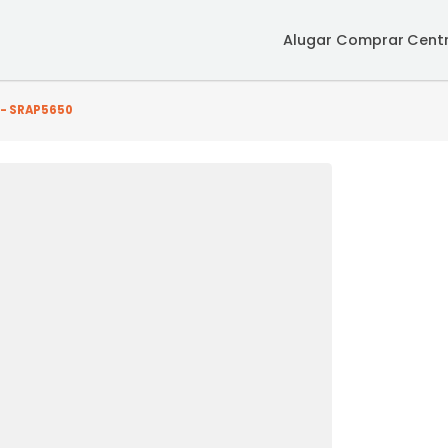
Alugar
Co
arto(s) - SRAP5650