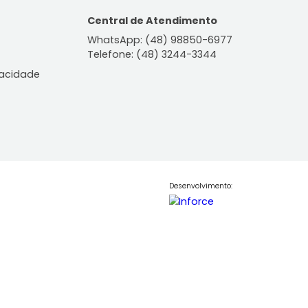
Apartamento
is, SC
Trindade, Florianópolis, SC
-
1
68m²
2
-
2
nos
Consulte-nos
COMPARTILHAR
FAVORITOS
COMPARTILHAR
ontato
Central de Atendiment
WhatsApp: (48) 98850-6
Telefone: (48) 3244-334
le Conosco
lítica de Privacidade