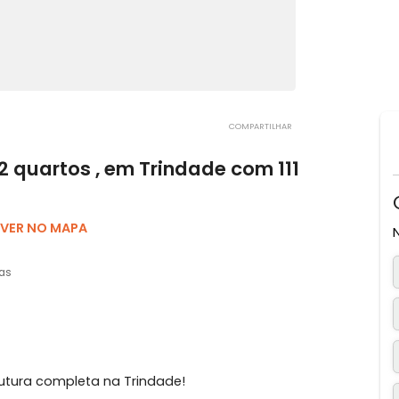
COMPARTILHAR
om 2 quartos , em Trindade com 111
is, SC
VER NO MAPA
2 vagas