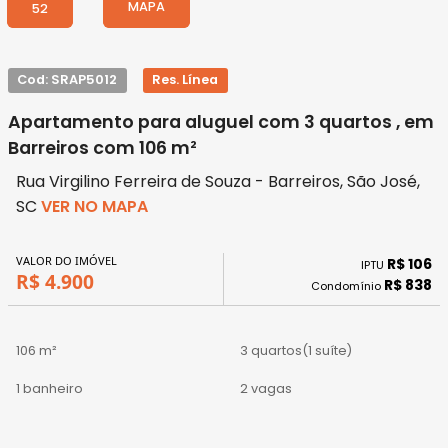
MAPA
52
Cod: SRAP5012
Res. Línea
Apartamento para aluguel com 3 quartos , em
Barreiros com 106 m²
Rua Virgilino Ferreira de Souza - Barreiros, São José,
SC
VER NO MAPA
VALOR DO IMÓVEL
R$ 106
IPTU
R$ 4.900
R$ 838
Condomínio
106 m²
3 quartos
(1 suíte)
1 banheiro
2 vagas