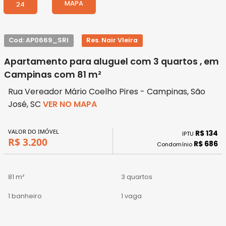
MAPA
24
Cod: AP0669_SRI
Res. Nair VIeira
Apartamento para aluguel com 3 quartos , em
Campinas com 81 m²
Rua Vereador Mário Coelho Pires - Campinas, São
José, SC
VER NO MAPA
VALOR DO IMÓVEL
R$ 134
IPTU
R$ 3.200
R$ 686
Condomínio
81 m²
3 quartos
1 banheiro
1 vaga