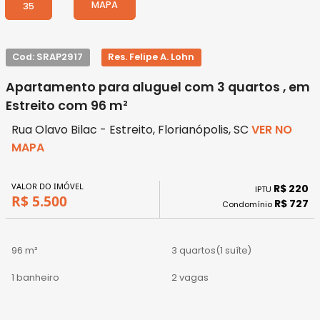
MAPA
35
Cod: SRAP2917
Res. Felipe A. Lohn
Apartamento para aluguel com 3 quartos , em
Estreito com 96 m²
Rua Olavo Bilac - Estreito, Florianópolis, SC
VER NO
MAPA
VALOR DO IMÓVEL
R$ 220
IPTU
R$ 5.500
R$ 727
Condomínio
96 m²
3 quartos
(1 suíte)
1 banheiro
2 vagas