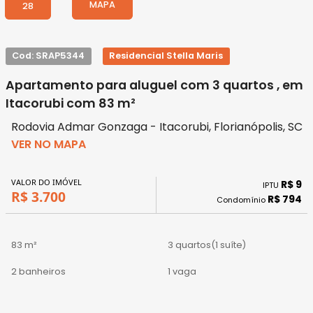
MAPA
28
Cod: SRAP5344
Residencial Stella Maris
Apartamento para aluguel com 3 quartos , em
Itacorubi com 83 m²
Rodovia Admar Gonzaga - Itacorubi, Florianópolis, SC
VER NO MAPA
VALOR DO IMÓVEL
R$ 9
IPTU
R$ 3.700
R$ 794
Condomínio
83 m²
3 quartos
(1 suíte)
2 banheiros
1 vaga