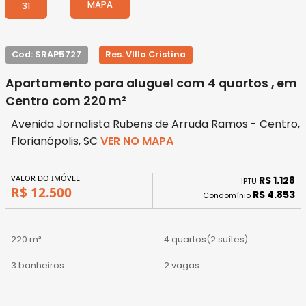
MAPA
31
Cod: SRAP5727
Res. VIlla Cristina
Apartamento para aluguel com 4 quartos , em
Centro com 220 m²
Avenida Jornalista Rubens de Arruda Ramos - Centro,
Florianópolis, SC
VER NO MAPA
VALOR DO IMÓVEL
R$ 1.128
IPTU
R$ 12.500
R$ 4.853
Condomínio
220 m²
4 quartos
(2 suítes)
3 banheiros
2 vagas