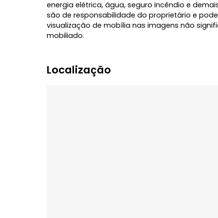
hidromassagem e sacada, outro dormitór
diferenciais do imóvel destacam-se os a
excelente vista, suíte com hidro, imóvel
visita.
IMPORTANTE: O locatário ficará responsáve
energia elétrica, água, seguro incêndio 
são de responsabilidade do proprietário
visualização de mobília nas imagens não
mobiliado.
Localização