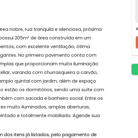
Americana
Mobiliado
Varanda
ada, área nobre, rua tranquila e silenciosa, próxima
imóvel possui 205m² de área construída em um
s pavimentos, com excelente ventilação, ótima
aconchegantes. No primeiro pavimento conta com
janelas amplas que proporcionam muita iluminação
eiro auxiliar, varanda com churrasqueira a carvão,
ito e amplo quintal com jardim, além de espaço
imento estão os dormitórios, sendo uma suíte com