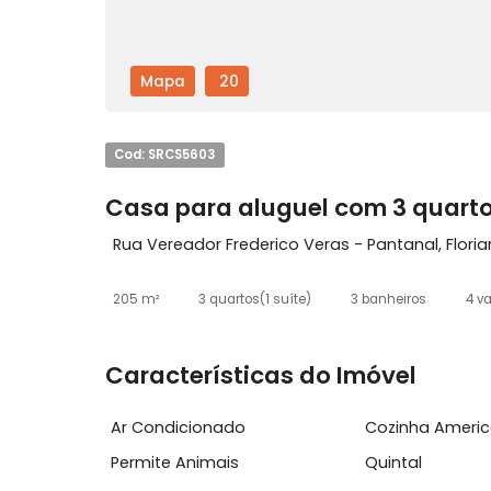
Mapa
20
Cod: SRCS5603
Casa para aluguel com 3 qu
Rua Vereador Frederico Veras - Pantanal,
205 m²
3 quartos
(1 suíte)
3 banheiros
Características do Imóvel