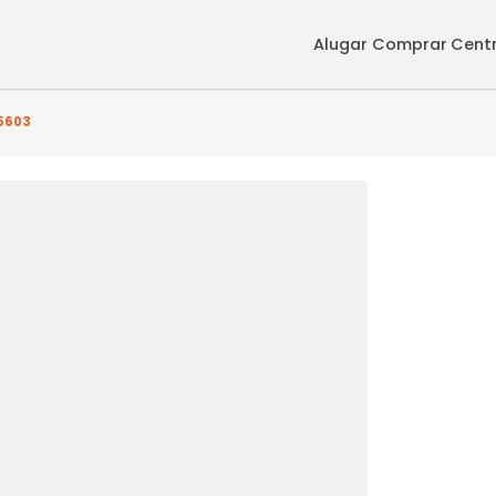
Alugar
Co
 - SRCS5603