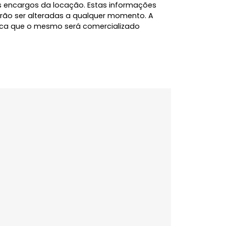
io também com sacada e banheiro social. Entre os
mbientes muito iluminados, amplas aberturas,
 recém-pintado e totalmente mobiliado. Agende sua
l, além dos itens já listados, pelo pagamento de
e demais encargos da locação. Estas informações
 e poderão ser alteradas a qualquer momento. A
 significa que o mesmo será comercializado