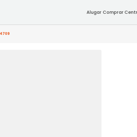
Alugar
Co
) - SRCS4709