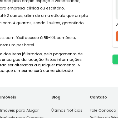
 se destaca pelo amplo espaço e versatilidade,
co para empresa, clínica ou escritório.
para até 2 carros, além de uma edícula que amplia
a, conta com 4 quartos, sendo 1 suítes, garantindo
rreiros, com fácil acesso à BR-101, comércio,
ura montar um pet hotel.
l, além dos itens já listados, pelo pagamento de
e demais encargos da locação. Estas informações
 e poderão ser alteradas a qualquer momento. A
 significa que o mesmo será comercializado