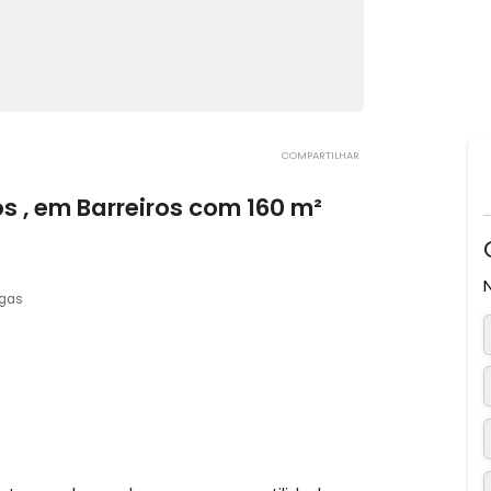
COMPARTILHAR
rtos , em Barreiros com 160 m²
, SC
2 vagas