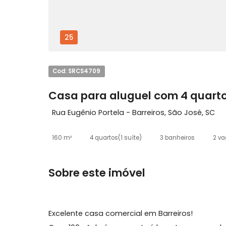
25
Cod: SRCS4709
Casa para aluguel com 4 qua
Rua Eugênio Portela - Barreiros, São José
160 m²
4 quartos
(1 suíte)
3 banheiros
Sobre este imóvel