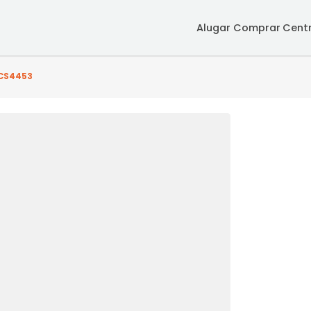
Alugar
Co
(s) - SRCS4453