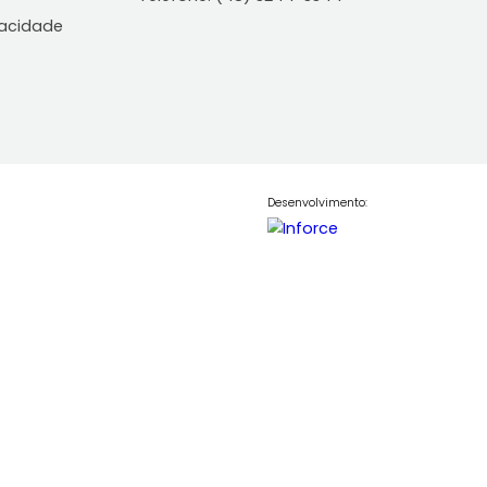
ontato
Central de Atendiment
WhatsApp: (48) 98850-6
Telefone: (48) 3244-334
le Conosco
lítica de Privacidade
Desenvolvim