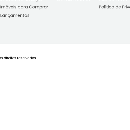
 e poderão ser alteradas a qualquer momento. A
 significa que o mesmo será comercializado
Imóveis
Blog
C
Imóveis para Alugar
Últimas Notícias
Fa
Imóveis para Comprar
Po
Lançamentos
Todos os direitos reservados