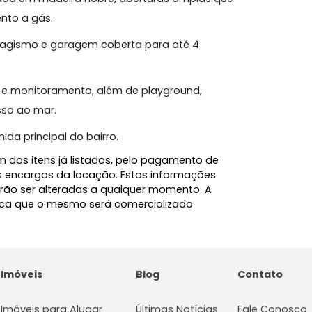
0 m² de área construída em um terreno de 600 m².
 uma suíte master com hidromassagem e closet,
viço, cozinha planejada, salas de estar, jantar e
 pé-direito alto e espaço gourmet com churrasqueira.
, escada em madeira nobre, aberturas amplas que
uecimento a gás.
m paisagismo e garagem coberta para até 4
taria e monitoramento, além de playground,
 e acesso ao mar.
a avenida principal do bairro.
l, além dos itens já listados, pelo pagamento de
e demais encargos da locação. Estas informações