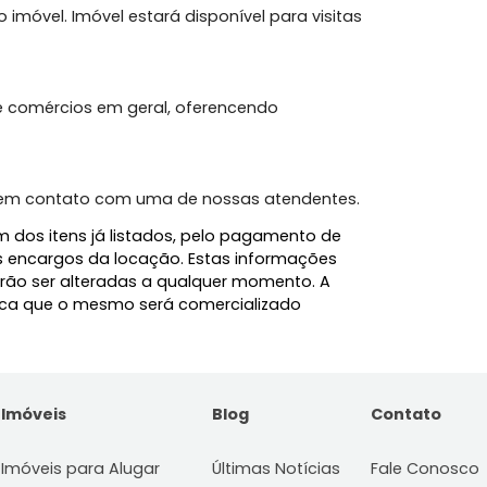
 2 vagas de garagem.
de vegetação nativa e riachos, criando um refúgio
cará no imóvel. Imóvel estará disponível para visitas
pings e comércios em geral, oferencendo
! Entre em contato com uma de nossas atendentes.
l, além dos itens já listados, pelo pagamento de
e demais encargos da locação. Estas informações
 e poderão ser alteradas a qualquer momento. A