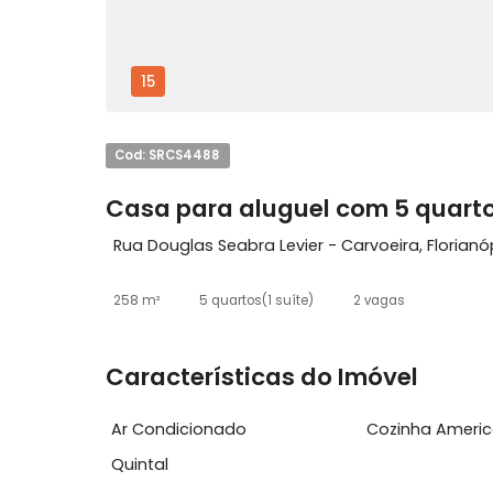
15
Cod: SRCS4488
Casa para aluguel com 5 qu
Rua Douglas Seabra Levier - Carvoeira, Fl
258 m²
5 quartos
(1 suíte)
2 vagas
Características do Imóvel