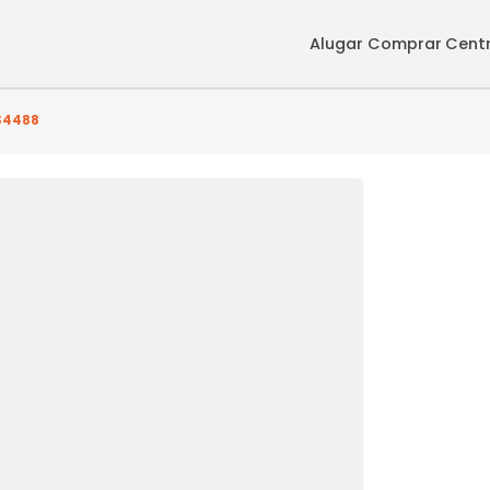
Alugar
Co
) - SRCS4488