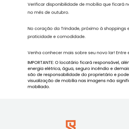
planejada, área de serviço, 3 banheiros,
O condomínio preserva mais de 10.000 m² 
tranquilo a poucos minutos do centro.
Verificar disponibilidade de mobília que fi
no mês de outubro.
No coração da Trindade, próximo à shop
praticidade e comodidade.
Venha conhecer mais sobre seu novo lar
IMPORTANTE: O locatário ficará responsáve
energia elétrica, água, seguro incêndio 
são de responsabilidade do proprietário