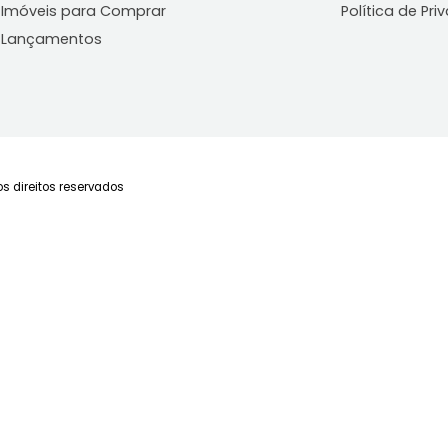
 significa que o mesmo será comercializado
Imóveis
Blog
C
Imóveis para Alugar
Últimas Notícias
Fa
Imóveis para Comprar
Po
Lançamentos
Todos os direitos reservados