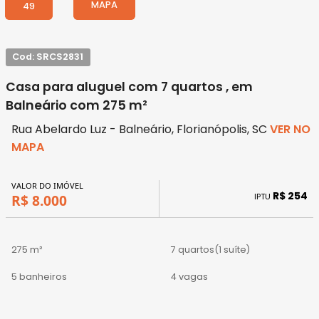
MAPA
49
Cod: SRCS2831
Casa para aluguel com 7 quartos , em
Balneário com 275 m²
Rua Abelardo Luz - Balneário, Florianópolis, SC
VER NO
MAPA
VALOR DO IMÓVEL
R$ 254
IPTU
R$ 8.000
275 m²
7 quartos
(1 suíte)
5 banheiros
4 vagas