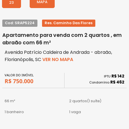
MAPA
23
Cod: SRAP5224
Res. Caminho Das Flores
Apartamento para venda com 2 quartos , em
abraão com 66 m²
Avenida Patrício Caldeira de Andrada - abraão,
Florianópolis, SC
VER NO MAPA
VALOR DO IMÓVEL
R$ 142
IPTU
R$ 750.000
R$ 462
Condomínio
66 m²
2 quartos
(1 suíte)
1 banheiro
1 vaga