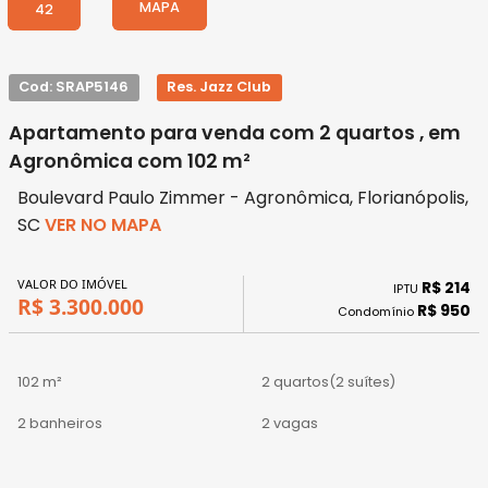
MAPA
42
Cod: SRAP5146
Res. Jazz Club
Apartamento para venda com 2 quartos , em
Agronômica com 102 m²
Boulevard Paulo Zimmer - Agronômica, Florianópolis,
SC
VER NO MAPA
VALOR DO IMÓVEL
R$ 214
IPTU
R$ 3.300.000
R$ 950
Condomínio
102 m²
2 quartos
(2 suítes)
2 banheiros
2 vagas