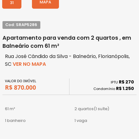
MAPA
31
Cod: SRAP5286
Apartamento para venda com 2 quartos , em
Balneário com 61 m²
Rua José Cândido da Silva - Balneário, Florianópolis,
SC
VER NO MAPA
VALOR DO IMÓVEL
R$ 270
IPTU
R$ 870.000
R$ 1.250
Condomínio
61 m²
2 quartos
(1 suíte)
1 banheiro
1 vaga