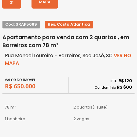
MAPA
31
Cod: SRAP5089
Res. Costa Atlântica
Apartamento para venda com 2 quartos , em
Barreiros com 78 m²
Rua Manoel Loureiro - Barreiros, São José, SC
VER NO
MAPA
VALOR DO IMÓVEL
R$ 120
IPTU
R$ 650.000
R$ 600
Condomínio
78 m²
2 quartos
(1 suíte)
1 banheiro
2 vagas