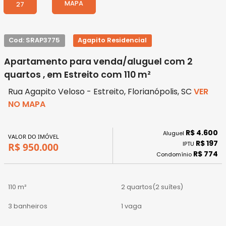
MAPA
27
Cod: SRAP3775
Agapito Residencial
Apartamento para venda/aluguel com 2
quartos , em Estreito com 110 m²
Rua Agapito Veloso - Estreito, Florianópolis, SC
VER
NO MAPA
R$ 4.600
Aluguel
VALOR DO IMÓVEL
R$ 197
IPTU
R$ 950.000
R$ 774
Condomínio
110 m²
2 quartos
(2 suítes)
3 banheiros
1 vaga