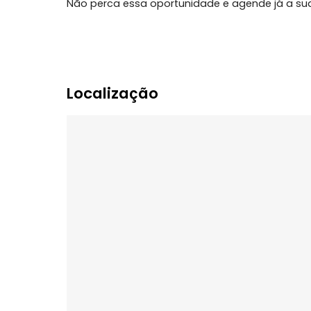
área privativa, este imóvel possui 3 suí
também com 3 vagas de garagem, sala, coz
churrasqueira, lavabo e sacadas na maio
mar.
Não perca essa oportunidade e agende já 
Localização