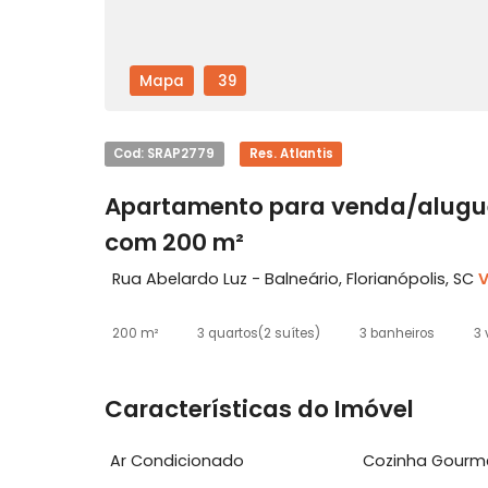
Mapa
39
Cod: SRAP2779
Res. Atlantis
Apartamento para venda/alu
com 200 m²
Rua Abelardo Luz - Balneário, Florianópol
200 m²
3 quartos
(2 suítes)
3 banheiros