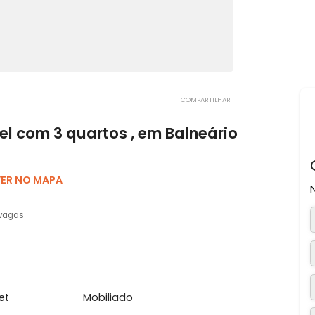
COMPARTILHAR
guel com 3 quartos , em Balneário
is, SC
VER NO MAPA
3 vagas