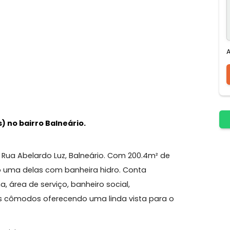
Gourmet
Mobiliado
rio(s) no bairro Balneário.
do na Rua Abelardo Luz, Balneário. Com 200.4m² de