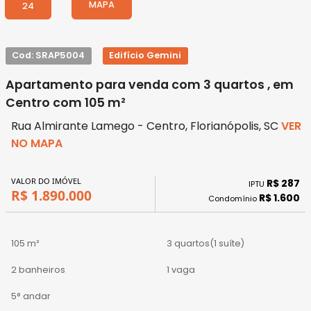
MAPA
24
Cod: SRAP5004
Edifício Gemini
Apartamento para venda com 3 quartos , em
Centro com 105 m²
Rua Almirante Lamego - Centro, Florianópolis, SC
VER
NO MAPA
VALOR DO IMÓVEL
R$ 287
IPTU
R$ 1.890.000
R$ 1.600
Condomínio
105 m²
3 quartos
(1 suíte)
2 banheiros
1 vaga
5° andar