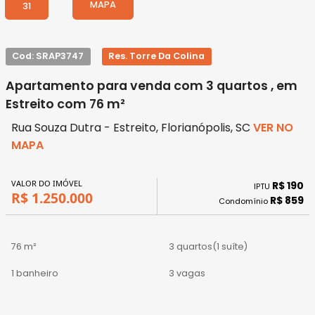
MAPA
31
Cod: SRAP3747
Res. Torre Da Colina
Apartamento para venda com 3 quartos , em
Estreito com 76 m²
Rua Souza Dutra - Estreito, Florianópolis, SC
VER NO
MAPA
VALOR DO IMÓVEL
R$ 190
IPTU
R$ 1.250.000
R$ 859
Condomínio
76 m²
3 quartos
(1 suíte)
1 banheiro
3 vagas