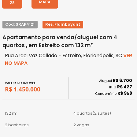
MAPA
28
Cod: SRAP4121
Res. Flamboyant
Apartamento para venda/aluguel com 4
quartos , em Estreito com 132 m²
Rua Araci Vaz Callado - Estreito, Florianópolis, SC
VER
NO MAPA
R$ 6.700
Aluguel
VALOR DO IMÓVEL
R$ 427
IPTU
R$ 1.450.000
R$ 958
Condomínio
132 m²
4 quartos
(2 suítes)
2 banheiros
2 vagas