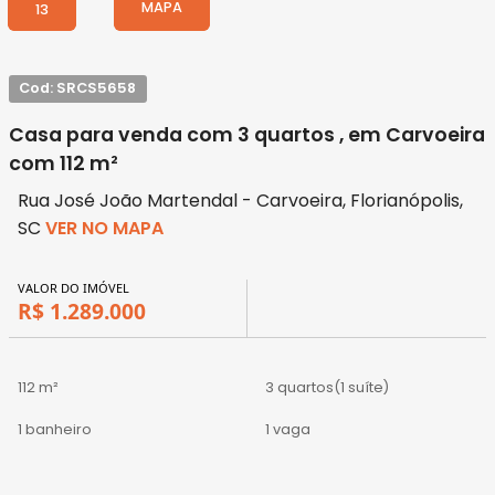
MAPA
13
Cod: SRCS5658
Casa para venda com 3 quartos , em Carvoeira
com 112 m²
Rua José João Martendal - Carvoeira, Florianópolis,
SC
VER NO MAPA
VALOR DO IMÓVEL
R$ 1.289.000
112 m²
3 quartos
(1 suíte)
1 banheiro
1 vaga