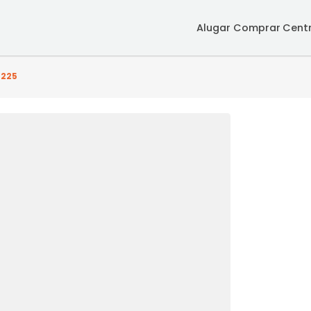
Alugar
Co
 - SRCS4225