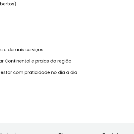
xcelente iluminação natural
momentos de descanso ou home office
migos e familiares
 descobertos)
treito
utura
clínicas e demais serviços
eira-Mar Continental e praias da região
a bem-estar com praticidade no dia a dia