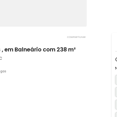
COMPARTILHAR
tos , em Balneário com 238 m²
olis, SC
4 vagas