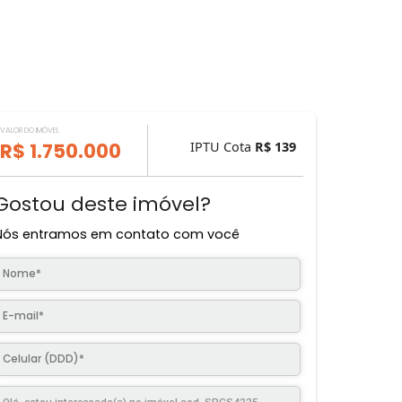
VALOR DO IMÓVEL
R$ 1.750.000
IPTU Cota
R$ 
Gostou deste imóvel?
Nós entramos em contato com você