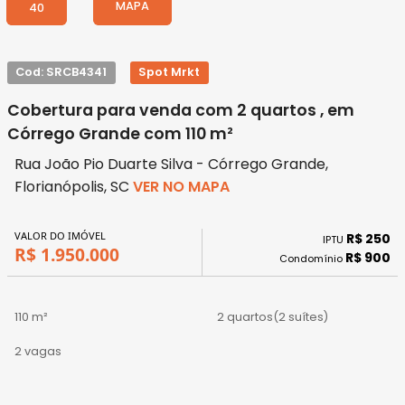
MAPA
40
Cod: SRCB4341
Spot Mrkt
Cobertura para venda com 2 quartos , em
Córrego Grande com 110 m²
Rua João Pio Duarte Silva - Córrego Grande,
Florianópolis, SC
VER NO MAPA
VALOR DO IMÓVEL
R$ 250
IPTU
R$ 1.950.000
R$ 900
Condomínio
110 m²
2 quartos
(2 suítes)
2 vagas