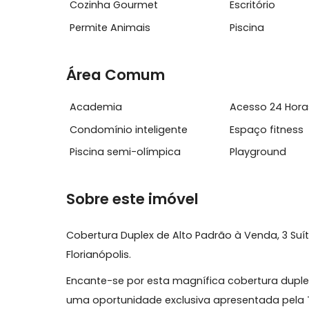
Características do Imóvel
Apartamento inteligente
Ar Condi
Cozinha Gourmet
Escritório
Permite Animais
Piscina
Área Comum
Academia
Acesso 2
Condomínio inteligente
Espaço fi
Piscina semi-olímpica
Playgrou
Sobre este imóvel