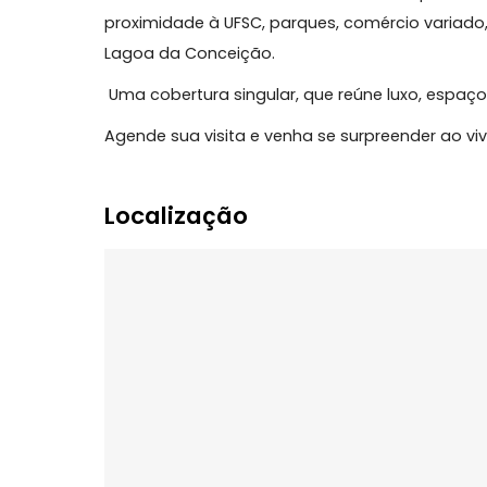
Salão de festas com home cozinha;
Portaria eletrônica;
Áreas comuns amplas e bem cuidadas;
Segurança, lazer e conforto em um só lug
Localização Privilegiada, Córrego Grande:
Um dos bairros mais valorizados e comple
proximidade à UFSC, parques, comércio v
Lagoa da Conceição.
Uma cobertura singular, que reúne luxo, e
Agende sua visita e venha se surpreende