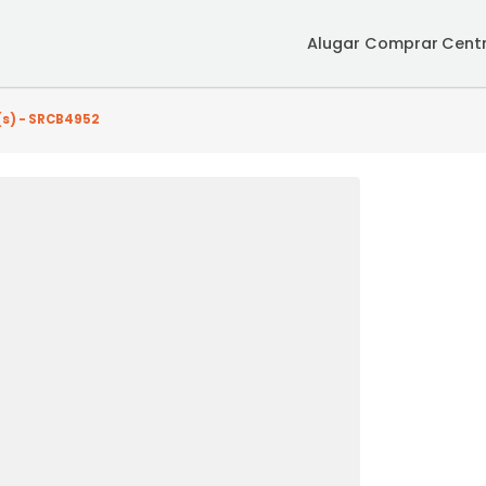
Alugar
Co
quarto(s) - SRCB4952