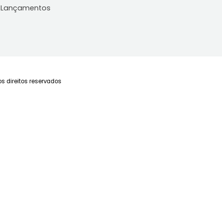
Imóveis
Blog
C
Imóveis para Alugar
Últimas Notícias
Fa
Imóveis para Comprar
Po
Lançamentos