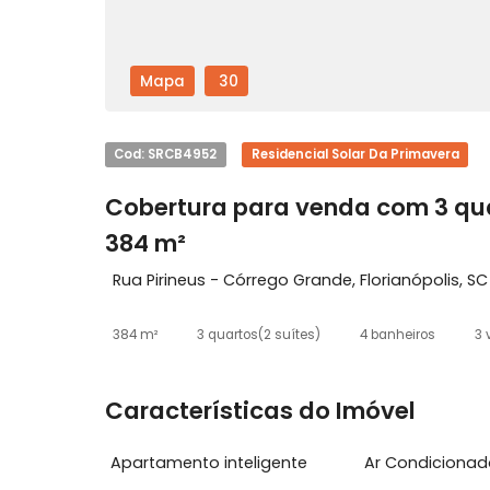
Mapa
30
Cod: SRCB4952
Residencial Solar Da Primav
Cobertura para venda com 
384 m²
Rua Pirineus - Córrego Grande, Florianópo
384 m²
3 quartos
(2 suítes)
4 banheiros