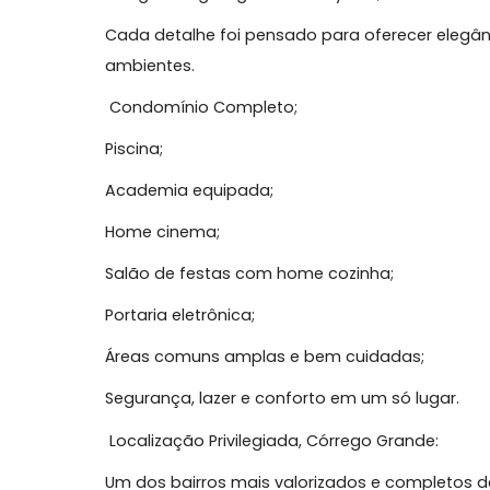
Duas varandas amplas com vistas deslu
Cozinha imponente com 30 m², armários s
Armários planejados em todos os ambien
4 banheiros;
3 vagas de garagem + hobby box;
Cada detalhe foi pensado para oferecer 
ambientes.
Condomínio Completo;
Piscina;
Academia equipada;
Home cinema;