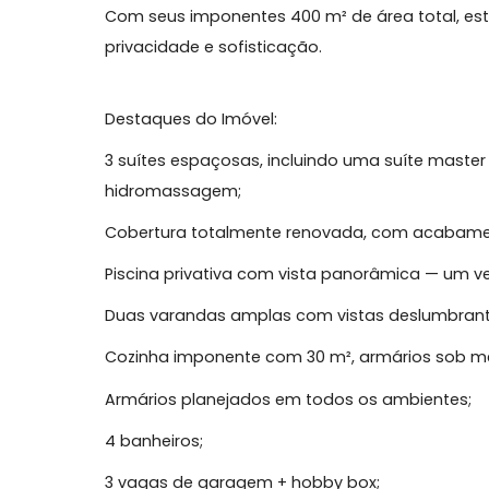
Cobertura Duplex de Alto Padrão à Venda, 3
Florianópolis.
Encante-se por esta magnífica cobertura
uma oportunidade exclusiva apresentada 
Com seus imponentes 400 m² de área tota
privacidade e sofisticação.
Destaques do Imóvel:
3 suítes espaçosas, incluindo uma suíte 
hidromassagem;
Cobertura totalmente renovada, com ac
Piscina privativa com vista panorâmica — 