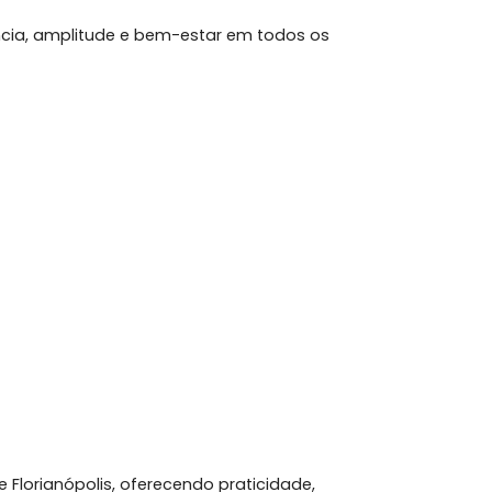
mbrantes;
ob medida e excelente iluminação;
tes;
elegância, amplitude e bem-estar em todos os