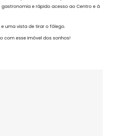
ar.
tos de Florianópolis, oferecendo praticidade,
ariado, gastronomia e rápido acesso ao Centro e à
spaço e uma vista de tirar o fôlego.
r ao vivo com esse imóvel dos sonhos!