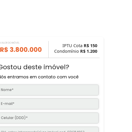
VALOR DO IMÓVEL
IPTU Cota
R$ 
R$ 3.800.000
Condomínio
R$ 1.
Gostou deste imóvel?
Nós entramos em contato com você