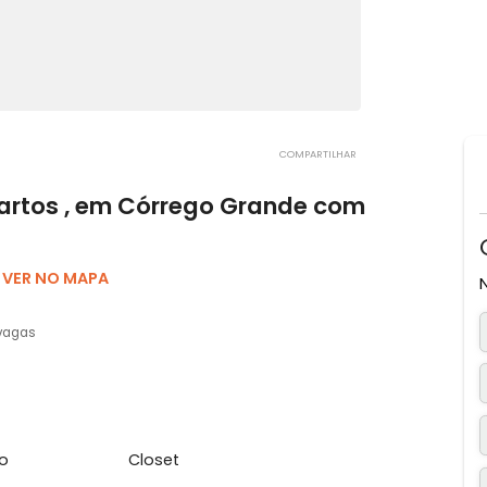
era
COMPARTILHAR
3 quartos , em Córrego Grande com
lis, SC
VER NO MAPA
3 vagas