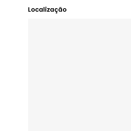
escolas, universidades e uma ampla vari
praticidade e conveniência em todos os
Uma excelente oportunidade para viver c
Florianópolis.
Agende sua visita e venha conhecer de pe
Localização