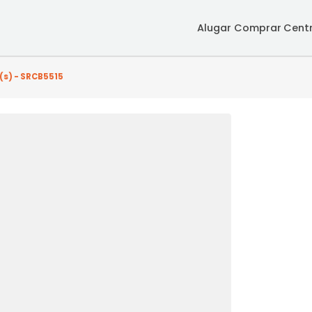
Alugar
Co
 quarto(s) - SRCB5515