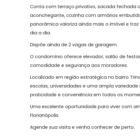
conforto e uma vista privilegiada em uma
O imóvel oferece 4 dormitórios, sendo 3 s
de um living amplo para dois ambientes, 
entre os espaços.
Conta com terraço privativo, sacada fec
aconchegante, cozinha com armários embu
panorâmica valoriza ainda mais o imóvel
dia a dia.
Dispõe ainda de 2 vagas de garagem.
O condomínio oferece elevador, salão de 
comodidade e segurança aos moradores
Localizado em região estratégica no bair