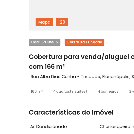
Mapa
20
Cod: SRCB5515
Portal Da Trindade
Cobertura para venda/alugu
com 166 m²
Rua Alba Dias Cunha - Trindade, Florianó
166 m²
4 quartos
(3 suítes)
4 banheiros