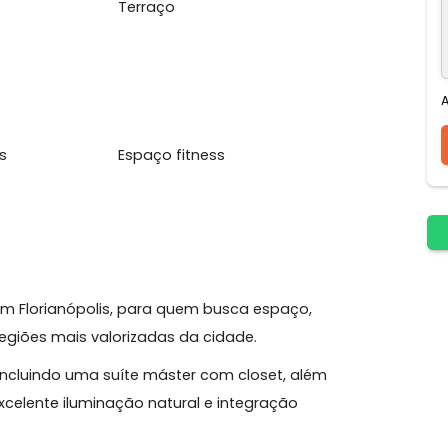
ueira na Varanda
Escritório
Terraço
4 Horas
Espaço fitness
dade, em Florianópolis, para quem busca espaço,