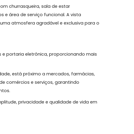
 das regiões mais valorizadas da cidade.
uítes, incluindo uma suíte máster com closet, além
com excelente iluminação natural e integração
hada com churrasqueira, sala de estar
tidos e área de serviço funcional. A vista
 e traz uma atmosfera agradável e exclusiva para o
festas e portaria eletrônica, proporcionando mais
.
ro Trindade, está próximo a mercados, farmácias,