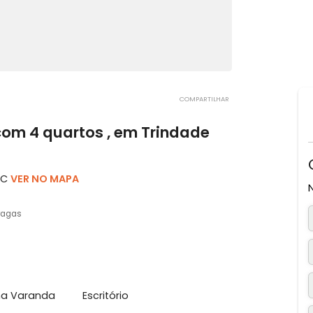
COMPARTILHAR
el com 4 quartos , em Trindade
polis, SC
VER NO MAPA
2 vagas