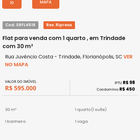
MAPA
10
Cod: SRFL4518
Res. Ripresa
Flat para venda com 1 quarto , em Trindade
com 30 m²
Rua Juvêncio Costa - Trindade, Florianópolis, SC
VER
NO MAPA
VALOR DO IMÓVEL
R$ 98
IPTU
R$ 595.000
R$ 450
Condomínio
30 m²
1 quarto
(1 suíte)
1 banheiro
1 vaga