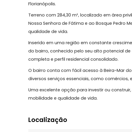
Terreno à Venda no Bairro Canto – Florian
Excelente oportunidade no bairro Canto, 
Florianópolis.
Terreno com 284,30 m², localizado em áre
Nossa Senhora de Fátima e ao Bosque Ped
qualidade de vida.
Inserido em uma região em constante cre
do bairro, conhecido pelo seu alto potenci
completa e perfil residencial consolidado.
O bairro conta com fácil acesso à Beira-M
diversos serviços essenciais, como comér
Uma excelente opção para investir ou con