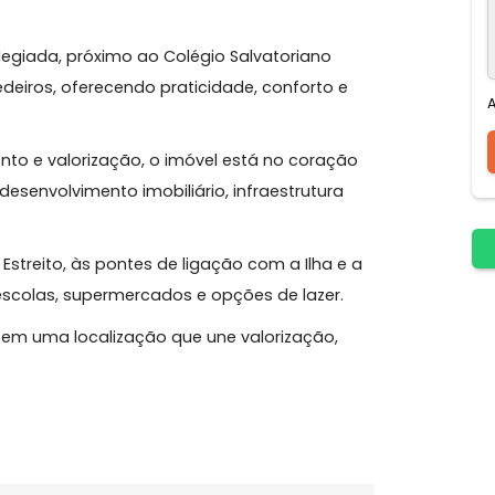
ópolis
uma das regiões mais valorizadas e estratégicas de
a privilegiada, próximo ao Colégio Salvatoriano
ro Medeiros, oferecendo praticidade, conforto e
scimento e valorização, o imóvel está no coração
al de desenvolvimento imobiliário, infraestrutura
ar do Estreito, às pontes de ligação com a Ilha e a
cios, escolas, supermercados e opções de lazer.
struir, em uma localização que une valorização,