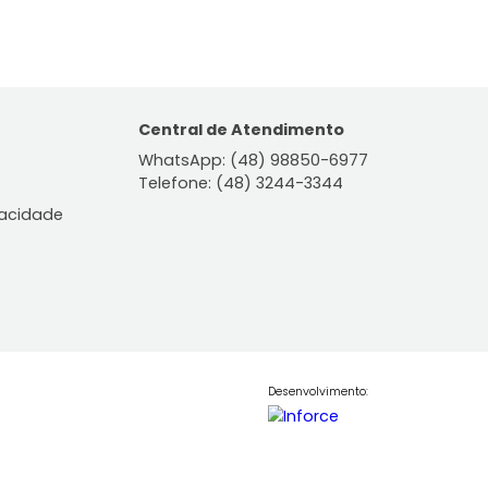
ontato
Central de Atendiment
WhatsApp: (48) 98850-6
Telefone: (48) 3244-334
le Conosco
lítica de Privacidade